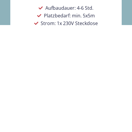
Aufbaudauer: 4-6 Std.
Platzbedarf: min. 5x5m
Strom: 1x 230V Steckdose
Outdoor: nicht wasserfest
Personal: 2 Personen
Das Ergebnis:
Das System generiert digitale Fotos die gedruckt werden
können oder MP4 Videos – die perfekten digitalen
Erinnerungen: