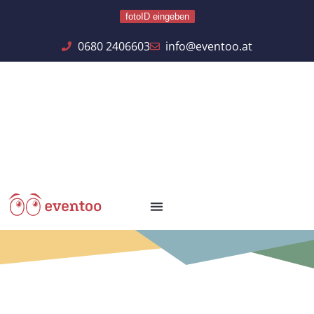
fotoID eingeben
0680 2406603
info@eventoo.at