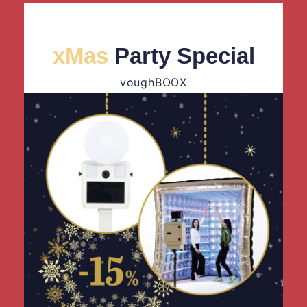
xMas
Party Special
voughBOOX