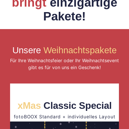
bringt
einzigartige
Pakete!
Unsere
Weihnachtspakete
Für Ihre Weihnachtsfeier oder Ihr Weihnachtsevent
gibt es für von uns ein Geschenk!
xMas
Classic Special
fotoBOOX Standard + individuelles Layout