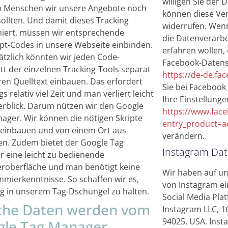
willigen Sie der 
 Menschen wir unsere Angebote noch
können diese Ver
sollten. Und damit dieses Tracking
widerrufen. Wen
niert, müssen wir entsprechende
die Datenverarb
ipt-Codes in unsere Webseite einbinden.
erfahren wollen,
tzlich könnten wir jeden Code-
Facebook-Datens
tt der einzelnen Tracking-Tools separat
https://de-de.fa
ren Quelltext einbauen. Das erfordert
Sie bei Facebook
gs relativ viel Zeit und man verliert leicht
Ihre Einstellung
rblick. Darum nützen wir den Google
https://www.fac
ager. Wir können die nötigen Skripte
entry_product=a
 einbauen und von einem Ort aus
verändern.
en. Zudem bietet der Google Tag
Instagram Da
 eine leicht zu bedienende
roberfläche und man benötigt keine
Wir haben auf u
mierkenntnisse. So schaffen wir es,
von Instagram ei
 in unserem Tag-Dschungel zu halten.
Social Media Pl
che Daten werden vom
Instagram LLC, 1
94025, USA. Insta
gle Tag Manager