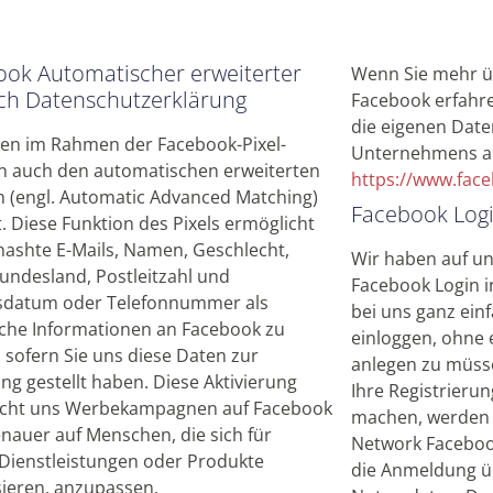
ok Automatischer erweiterter
Wenn Sie mehr ü
ch Datenschutzerklärung
Facebook erfahre
die eigenen Date
en im Rahmen der Facebook-Pixel-
Unternehmens a
n auch den automatischen erweiterten
https://www.fac
h (engl. Automatic Advanced Matching)
Facebook Log
t. Diese Funktion des Pixels ermöglicht
hashte E-Mails, Namen, Geschlecht,
Wir haben auf un
Bundesland, Postleitzahl und
Facebook Login in
sdatum oder Telefonnummer als
bei uns ganz ein
iche Informationen an Facebook zu
einloggen, ohne 
 sofern Sie uns diese Daten zur
anlegen zu müsse
ng gestellt haben. Diese Aktivierung
Ihre Registrieru
icht uns Werbekampagnen auf Facebook
machen, werden S
nauer auf Menschen, die sich für
Network Facebook
Dienstleistungen oder Produkte
die Anmeldung ü
sieren, anzupassen.