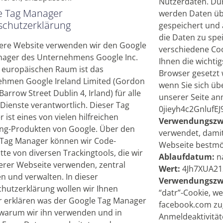
Nutzerdaten. Dur
e Tag Manager
werden Daten übe
schutzerklärung
gespeichert und a
die Daten zu spe
ere Website verwenden wir den Google
verschiedene Coo
ager des Unternehmens Google Inc.
Ihnen die wichtig
 europäischen Raum ist das
Browser gesetzt
hmen Google Ireland Limited (Gordon
wenn Sie sich üb
arrow Street Dublin 4, Irland) für alle
unserer Seite a
Dienste verantwortlich. Dieser Tag
0jieyh4c2GnlufEJ
 ist eines von vielen hilfreichen
Verwendungszw
ng-Produkten von Google. Über den
verwendet, damit
Tag Manager können wir Code-
Webseite bestmög
tte von diversen Trackingtools, die wir
Ablaufdatum:
n
erer Webseite verwenden, zentral
Wert:
4Jh7XUA21
nd verwalten. In dieser
Verwendungszw
hutzerklärung wollen wir Ihnen
“datr”-Cookie, w
 erklären was der Google Tag Manager
facebook.com zugr
warum wir ihn verwenden und in
Anmeldeaktivitäte