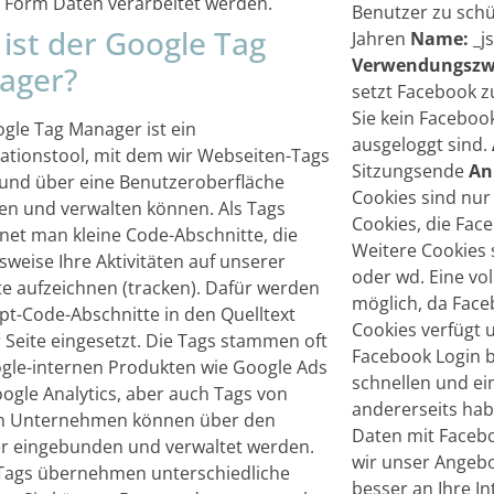
 Form Daten verarbeitet werden.
Benutzer zu sch
ist der Google Tag
Jahren
Name:
_j
Verwendungszw
ager?
setzt Facebook 
Sie kein Facebo
gle Tag Manager ist ein
ausgeloggt sind.
ationstool, mit dem wir Webseiten-Tags
Sitzungsende
An
 und über eine Benutzeroberfläche
Cookies sind nur
en und verwalten können. Als Tags
Cookies, die Fac
net man kleine Code-Abschnitte, die
Weitere Cookies s
sweise Ihre Aktivitäten auf unserer
oder wd. Eine vol
e aufzeichnen (tracken). Dafür werden
möglich, da Face
ipt-Code-Abschnitte in den Quelltext
Cookies verfügt un
 Seite eingesetzt. Die Tags stammen oft
Facebook Login b
gle-internen Produkten wie Google Ads
schnellen und ei
ogle Analytics, aber auch Tags von
andererseits hab
n Unternehmen können über den
Daten mit Faceb
 eingebunden und verwaltet werden.
wir unser Angeb
Tags übernehmen unterschiedliche
besser an Ihre I