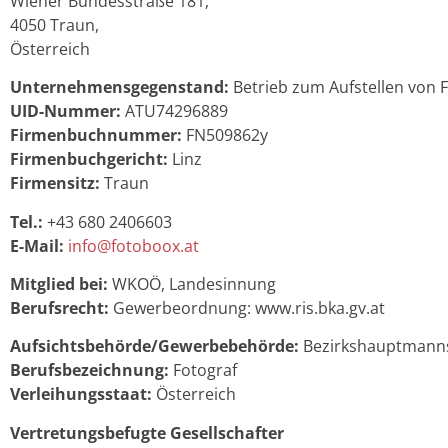
Wiener Bundesstraße 181,
4050 Traun,
Österreich
Unternehmensgegenstand:
Betrieb zum Aufstellen von
UID-Nummer:
ATU74296889
Firmenbuchnummer:
FN509862y
Firmenbuchgericht:
Linz
Firmensitz:
Traun
Tel.:
+43 680 2406603
E-Mail:
info@fotoboox.at
Mitglied bei:
WKOÖ, Landesinnung
Berufsrecht:
Gewerbeordnung: www.ris.bka.gv.at
Aufsichtsbehörde/Gewerbebehörde:
Bezirkshauptmanns
Berufsbezeichnung:
Fotograf
Verleihungsstaat:
Österreich
Vertretungsbefugte Gesellschafter