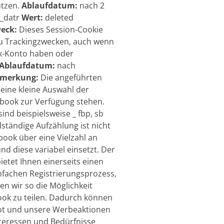
ützen.
Ablaufdatum:
nach 2
s_datr
Wert:
deleted
eck:
Dieses Session-Cookie
zu Trackingzwecken, auch wenn
ok-Konto haben oder
Ablaufdatum:
nach
merkung:
Die angeführten
 eine kleine Auswahl der
ebook zur Verfügung stehen.
ind beispielsweise _ fbp, sb
lständige Aufzählung ist nicht
book über eine Vielzahl an
d diese variabel einsetzt. Der
ietet Ihnen einerseits einen
nfachen Registrierungsprozess,
en wir so die Möglichkeit
ook zu teilen. Dadurch können
ot und unsere Werbeaktionen
nteressen und Bedürfnisse