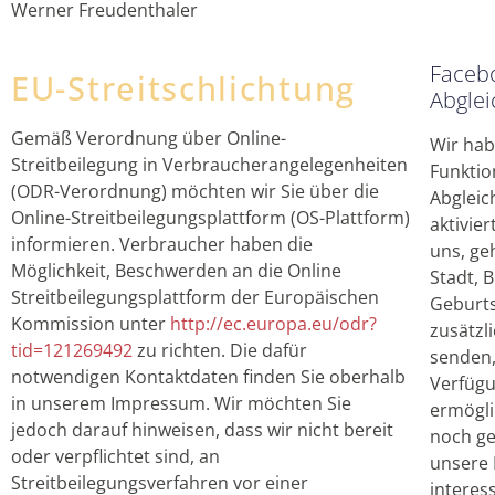
Werner Freudenthaler
Facebo
EU-Streitschlichtung
Abglei
Gemäß Verordnung über Online-
Wir hab
Streitbeilegung in Verbraucherangelegenheiten
Funktio
(ODR-Verordnung) möchten wir Sie über die
Abgleic
Online-Streitbeilegungsplattform (OS-Plattform)
aktivier
informieren. Verbraucher haben die
uns, ge
Möglichkeit, Beschwerden an die Online
Stadt, 
Streitbeilegungsplattform der Europäischen
Geburt
Kommission unter
http://ec.europa.eu/odr?
zusätzl
tid=121269492
zu richten. Die dafür
senden,
notwendigen Kontaktdaten finden Sie oberhalb
Verfügu
in unserem Impressum. Wir möchten Sie
ermögl
jedoch darauf hinweisen, dass wir nicht bereit
noch ge
oder verpflichtet sind, an
unsere 
Streitbeilegungsverfahren vor einer
interes