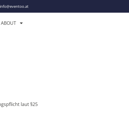
info@eventoo.at
ABOUT
spflicht laut §25