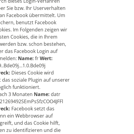
ch dieses Login-Verfahren
r Sie bzw. Ihr Userverhalten
n Facebook übermittelt. Um
ichern, benutzt Facebook
kies. Im Folgenden zeigen wir
sten Cookies, die in Ihrem
 werden bzw. schon bestehen,
er das Facebook Login auf
nmelden:
Name:
fr
Wert:
9..Bde09j…1.0.Bde09j
eck:
Dieses Cookie wird
 das soziale Plugin auf unserer
lich funktioniert.
ach 3 Monaten
Name:
datr
21269492SEmPsSfzCOO4JFFl
eck:
Facebook setzt das
enn ein Webbrowser auf
eift, und das Cookie hilft,
n zu identifizieren und die