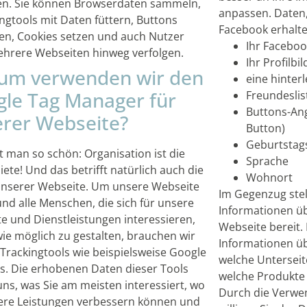
n. Sie können Browserdaten sammeln,
anpassen. Daten,
ngtools mit Daten füttern, Buttons
Facebook erhalte
en, Cookies setzen und auch Nutzer
Ihr Facebo
hrere Webseiten hinweg verfolgen.
Ihr Profilbil
um verwenden wir den
eine hinter
le Tag Manager für
Freundeslis
Buttons-Ang
rer Webseite?
Button)
Geburtsta
t man so schön: Organisation ist die
Sprache
ete! Und das betrifft natürlich auch die
Wohnort
unserer Webseite. Um unsere Webseite
Im Gegenzug stel
 und alle Menschen, die sich für unsere
Informationen üb
e und Dienstleistungen interessieren,
Webseite bereit.
wie möglich zu gestalten, brauchen wir
Informationen üb
 Trackingtools wie beispielsweise Google
welche Unterseit
cs. Die erhobenen Daten dieser Tools
welche Produkte 
uns, was Sie am meisten interessiert, wo
Durch die Verwe
ere Leistungen verbessern können und