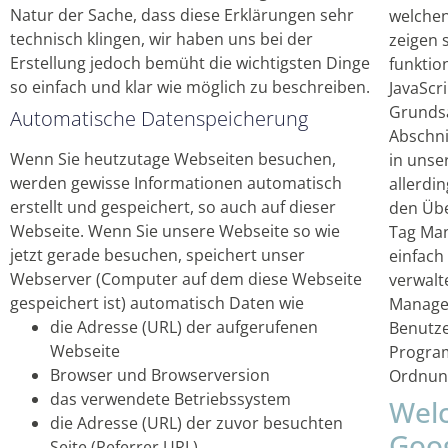
Natur der Sache, dass diese Erklärungen sehr
welchen
technisch klingen, wir haben uns bei der
zeigen 
Erstellung jedoch bemüht die wichtigsten Dinge
funktio
so einfach und klar wie möglich zu beschreiben.
JavaScr
Grundsä
Automatische Datenspeicherung
Abschni
Wenn Sie heutzutage Webseiten besuchen,
in unse
werden gewisse Informationen automatisch
allerdin
erstellt und gespeichert, so auch auf dieser
den Übe
Webseite. Wenn Sie unsere Webseite so wie
Tag Man
jetzt gerade besuchen, speichert unser
einfach
Webserver (Computer auf dem diese Webseite
verwalt
gespeichert ist) automatisch Daten wie
Manager
die Adresse (URL) der aufgerufenen
Benutze
Webseite
Program
Browser und Browserversion
Ordnung
das verwendete Betriebssystem
Wel
die Adresse (URL) der zuvor besuchten
Goo
Seite (Referrer URL)