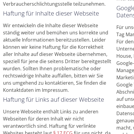
Verbraucherschlichtungsstelle teilzunehmen.
Googl
Haftung für Inhalte dieser Webseite
Daten
Wir entwickeln die Inhalte dieser Webseite
Für uns
ständig weiter und bemühen uns korrekte und
Tag Man
aktuelle Informationen bereitzustellen. Leider
Für den
können wir keine Haftung für die Korrektheit
Unterne
aller Inhalte auf dieser Webseite übernehmen,
House, B
speziell für jene die seitens Dritter bereitgestellt
Google-
wurden. Sollten Ihnen problematische oder
Manager
rechtswidrige Inhalte auffallen, bitten wir Sie
Marketi
uns umgehend zu kontaktieren, Sie finden die
Google 
Kontaktdaten im Impressum.
Abschni
Haftung für Links auf dieser Webseite
auf uns
einbauen u
Unsere Webseite enthält Links zu anderen
Datensc
Webseiten für deren Inhalt wir nicht
genauer
verantwortlich sind. Haftung für verlinkte
macht, 
Websites besteht laut
§ 17 ECG
für uns nicht, da