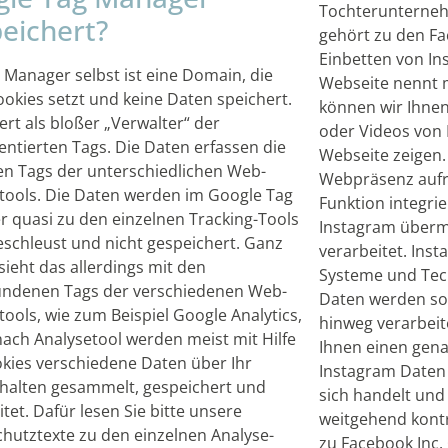
Tochterunterneh
eichert?
gehört zu den F
Einbetten von In
 Manager selbst ist eine Domain, die
Webseite nennt
ookies setzt und keine Daten speichert.
können wir Ihnen
ert als bloßer „Verwalter“ der
oder Videos von 
ntierten Tags. Die Daten erfassen die
Webseite zeigen
en Tags der unterschiedlichen Web-
Webpräsenz aufru
tools. Die Daten werden im Google Tag
Funktion integri
 quasi zu den einzelnen Tracking-Tools
Instagram übermi
chleust und nicht gespeichert. Ganz
verarbeitet. Ins
sieht das allerdings mit den
Systeme und Tec
ndenen Tags der verschiedenen Web-
Daten werden so
tools, wie zum Beispiel Google Analytics,
hinweg verarbeitet. Im Folgenden wol
 nach Analysetool werden meist mit Hilfe
Ihnen einen gen
kies verschiedene Daten über Ihr
Instagram Daten
alten gesammelt, gespeichert und
sich handelt und
tet. Dafür lesen Sie bitte unsere
weitgehend kontr
hutztexte zu den einzelnen Analyse-
zu Facebook Inc.