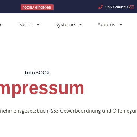
0680 2406603
fotoID eingeben
e
Events
Systeme
Addons
fotoBOOX
Impressum
ernehmensgesetzbuch, §63 Gewerbeordnung und Offenlegung