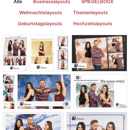
Alle
Businesslayouts
SPIEGELBOOX
Weihnachtslayouts
Themenlayouts
Geburtstagslayouts
Hochzeitslayouts