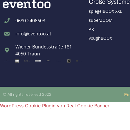
Große Systeme
spiegelBOOX XXL
superZOOM
0680 2406603
AR
info@eventoo.at
voughBOOX
Wiener Bundesstraße 181
4050 Traun
Ei
© All rights reserved 2022
WordPress Cookie Plugin von Real Cookie Banner