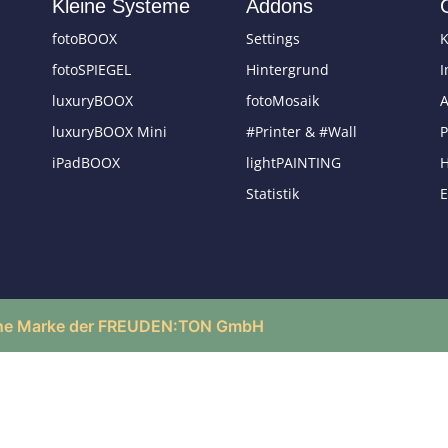
Kleine Systeme
Addons
fotoBOOX
Settings
K
fotoSPIEGEL
Hintergrund
luxuryBOOX
fotoMosaik
luxuryBOOX Mini
#Printer & #Wall
P
iPadBOOX
lightPAINTING
H
Statistik
E
ne Marke der FREUDEN:TON GmbH