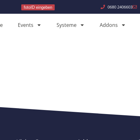
0680 2406603
fotoID eingeben
e
Events
Systeme
Addons